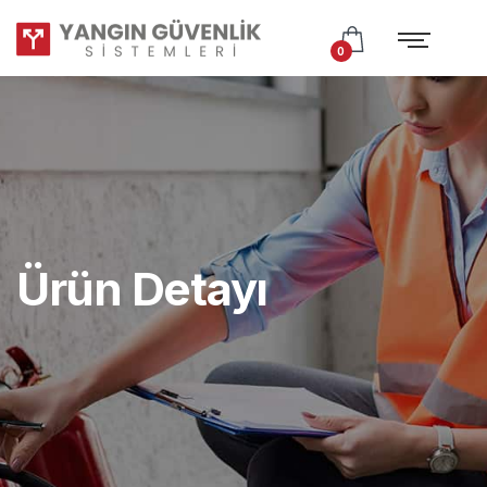
Test
Subtitle
0
Ürün Detayı