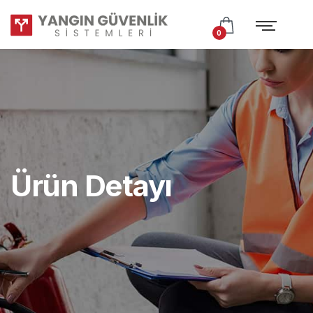
Test
Subtitle
0
Ürün Detayı