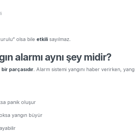
i
kurulu” olsa bile
etkili
sayılmaz.
gın alarmı aynı şey midir?
a
bir parçasıdır
. Alarm sistemi yangını haber verirken, yangın 
ksa panik oluşur
oksa yangın büyür
yabilir