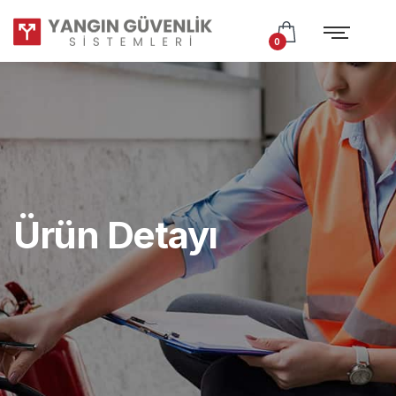
Test
Subtitle
0
Ürün Detayı