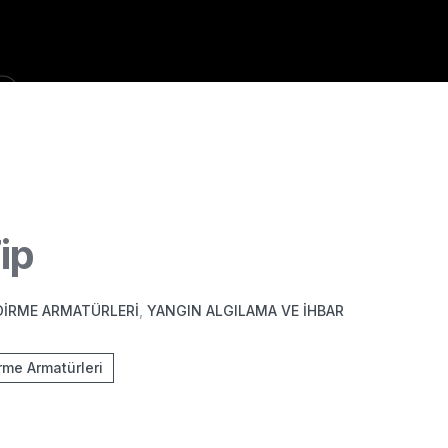
i
ip
DIRME ARMATÜRLERI
,
YANGIN ALGILAMA VE İHBAR
rme Armatürleri