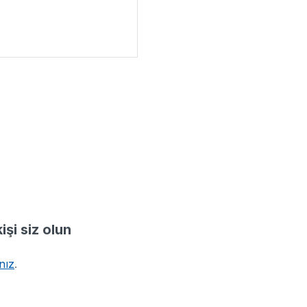
işi siz olun
nız
.