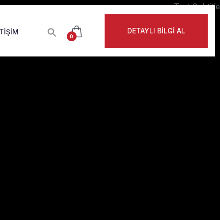
Test Subtitle
DETAYLI BİLGİ AL
ETIŞIM
0