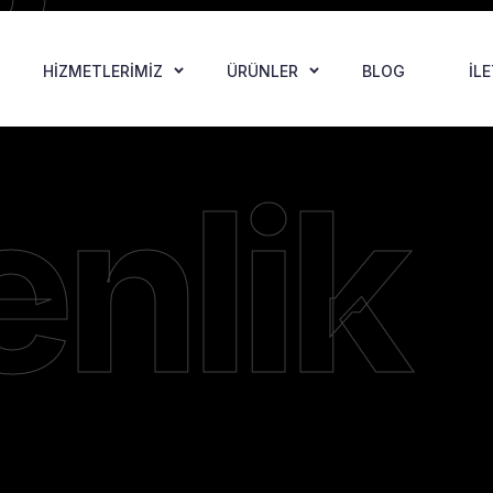
HIZMETLERIMIZ
ÜRÜNLER
BLOG
İL
nlik