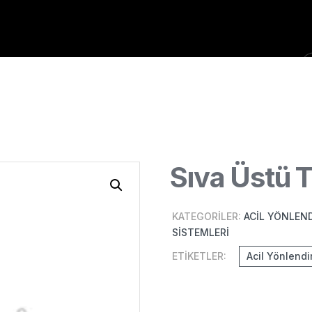
emler
Sıva Üstü T
KATEGORILER:
ACIL YÖNLEN
SISTEMLERI
ETIKETLER:
Acil Yönlendi