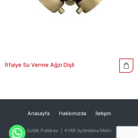
İtfaiye Su Verme Ağzı Dişli
Anasayfa
Hakkımızda
İletişim
Gizlilik Politikası
KVKK Aydınlatma Metni