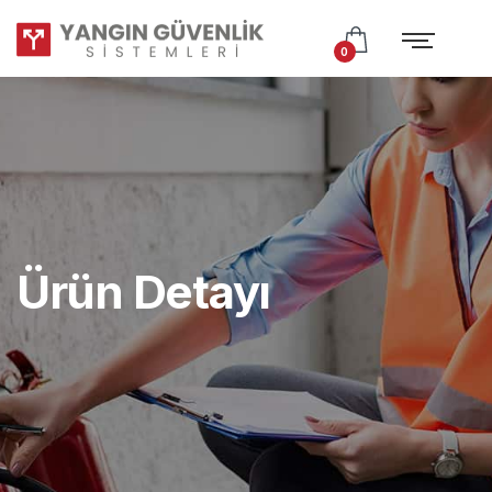
Test
Subtitle
0
Ürün Detayı