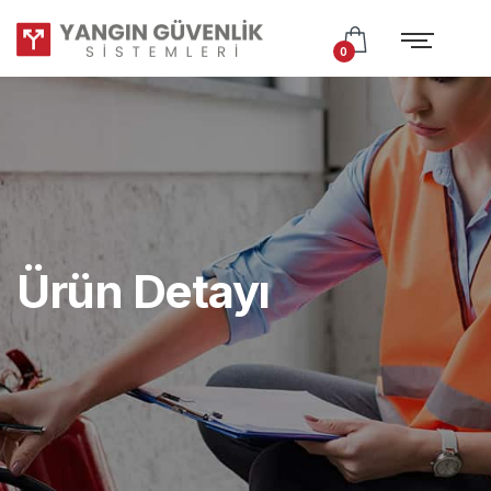
Test
Subtitle
0
Ürün Detayı