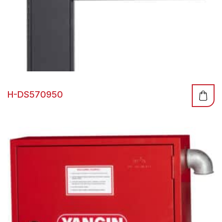
H-DS570950