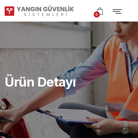
Test
Subtitle
0
Ürün Detayı