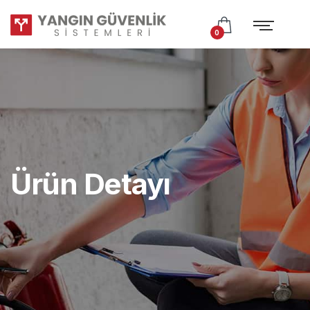
Test
Subtitle
0
Ürün Detayı