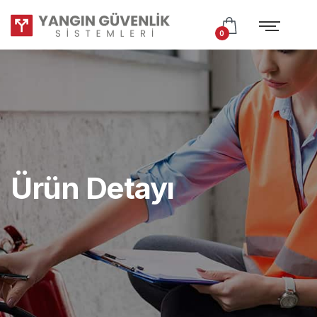
Test
Subtitle
0
Ürün Detayı