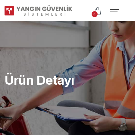
Test
Subtitle
0
Ürün Detayı