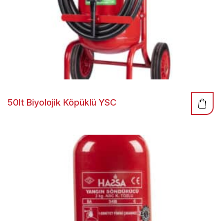
50lt Biyolojik Köpüklü YSC