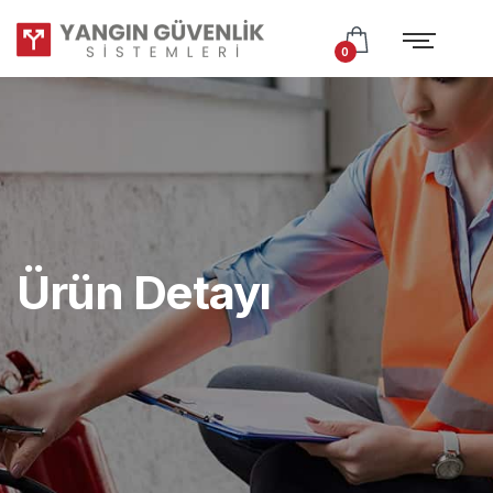
Test
Subtitle
0
Ürün Detayı