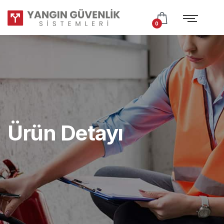
Test
Subtitle
0
Ürün Detayı