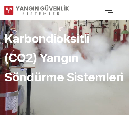
Karbondioksitli
(CO2) Yangın
Söndürme Sistemleri