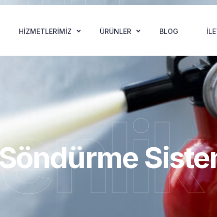
HIZMETLERIMIZ
ÜRÜNLER
BLOG
İL
enlik
 Söndürme Siste