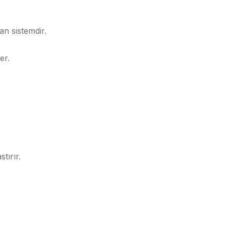
an sistemdir.
er.
tırır.