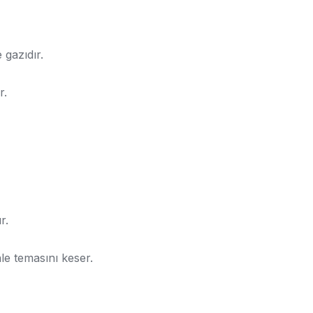
 gazıdır.
r.
r.
nle temasını keser.