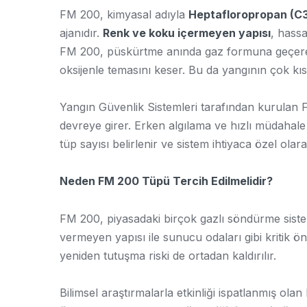
FM 200, kimyasal adıyla
Heptafloropropan (C
ajanıdır.
Renk ve koku içermeyen yapısı
, hass
FM 200, püskürtme anında gaz formuna geçerek 
oksijenle temasını keser. Bu da yangının çok kı
Yangın Güvenlik Sistemleri tarafından kurulan 
devreye girer. Erken algılama ve hızlı müdahal
tüp sayısı belirlenir ve sistem ihtiyaca özel olara
Neden FM 200 Tüpü Tercih Edilmelidir?
FM 200, piyasadaki birçok gazlı söndürme sist
vermeyen yapısı ile sunucu odaları gibi kritik ö
yeniden tutuşma riski de ortadan kaldırılır.
Bilimsel araştırmalarla etkinliği ispatlanmış 