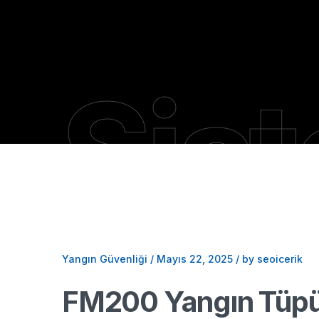
Sist
Yangın Güvenliği
/
Mayıs 22, 2025
/
by seoicerik
FM200 Yangın Tüp