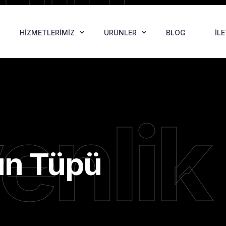
HIZMETLERIMIZ
ÜRÜNLER
BLOG
İL
enlik
ın Tüpü