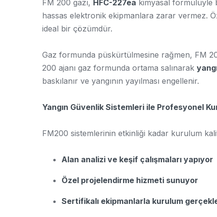
FM 200 gazı,
HFC-227ea
kimyasal formülüyle b
hassas elektronik ekipmanlara zarar vermez. Öze
ideal bir çözümdür.
Gaz formunda püskürtülmesine rağmen, FM 200 t
200 ajanı gaz formunda ortama salınarak
yangı
baskılanır ve yangının yayılması engellenir.
Yangın Güvenlik Sistemleri ile Profesyonel K
FM200 sistemlerinin etkinliği kadar kurulum kal
Alan analizi ve keşif çalışmaları yapıyor
Özel projelendirme hizmeti sunuyor
Sertifikalı ekipmanlarla kurulum gerçekle