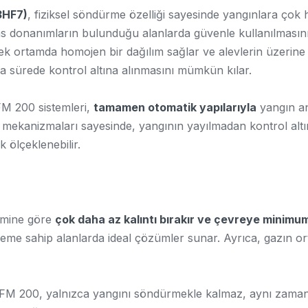
3HF7)
, fiziksel söndürme özelliği sayesinde yangınlara çok
as donanımların bulunduğu alanlarda güvenle kullanılmasını 
ortamda homojen bir dağılım sağlar ve alevlerin üzerine ad
sa sürede kontrol altına alınmasını mümkün kılar.
FM 200 sistemleri,
tamamen otomatik yapılarıyla
yangın a
e mekanizmaları sayesinde, yangının yayılmadan kontrol alt
k ölçeklenebilir.
emine göre
çok daha az kalıntı bırakır ve çevreye minimum
neme sahip alanlarda ideal çözümler sunar. Ayrıca, gazın orta
olan FM 200, yalnızca yangını söndürmekle kalmaz, aynı zam