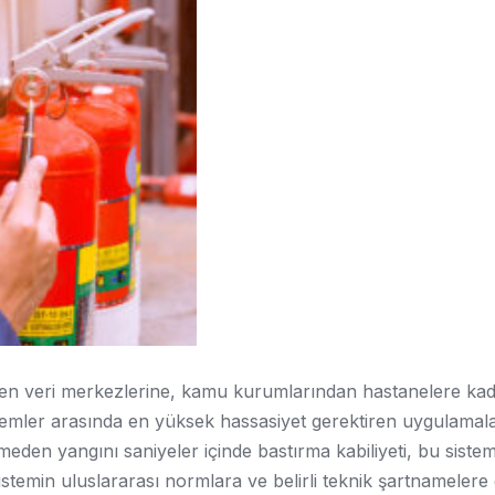
erden veri merkezlerine, kamu kurumlarından hastanelere ka
istemler arasında en yüksek hassasiyet gerektiren uygulamal
eden yangını saniyeler içinde bastırma kabiliyeti, bu sistem
sistemin uluslararası normlara ve belirli teknik şartnameler