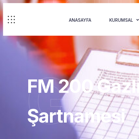
ANASAYFA
KURUMSAL
Güv
FM 200 Gazlı
Şartnamesi