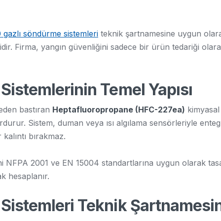
gazlı söndürme sistemleri
teknik şartnamesine uygun olara
r. Firma, yangın güvenliğini sadece bir ürün tedariği olarak
istemlerinin Temel Yapısı
meden bastıran
Heptafluoropropane (HFC-227ea)
kimyasal b
rur. Sistem, duman veya ısı algılama sensörleriyle entegre
 kalıntı bırakmaz.
ni NFPA 2001 ve EN 15004 standartlarına uygun olarak tasa
ak hesaplanır.
istemleri Teknik Şartnamesin