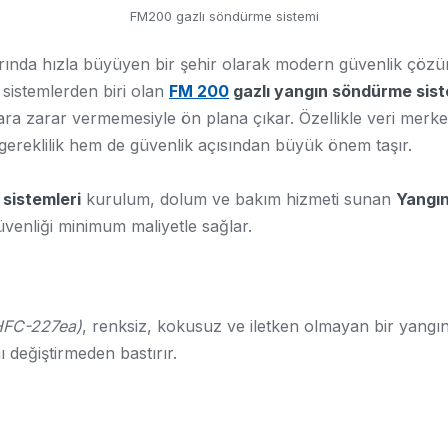
FM200 gazlı söndürme sistemi
anlarında hızla büyüyen bir şehir olarak modern güvenlik çöz
sistemlerden biri olan
FM 200
gazlı yangın söndürme sist
ara zarar vermemesiyle ön plana çıkar. Özellikle veri merkezl
 gereklilik hem de güvenlik açısından büyük önem taşır.
sistemleri
kurulum, dolum ve bakım hizmeti sunan
Yangın
venliği minimum maliyetle sağlar.
HFC-227ea)
, renksiz, kokusuz ve iletken olmayan bir yangı
ı değiştirmeden bastırır.