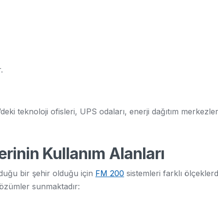
.
’deki teknoloji ofisleri, UPS odaları, enerji dağıtım merkezl
rinin Kullanım Alanları
lduğu bir şehir olduğu için
FM 200
sistemleri farklı ölçekler
 çözümler sunmaktadır: