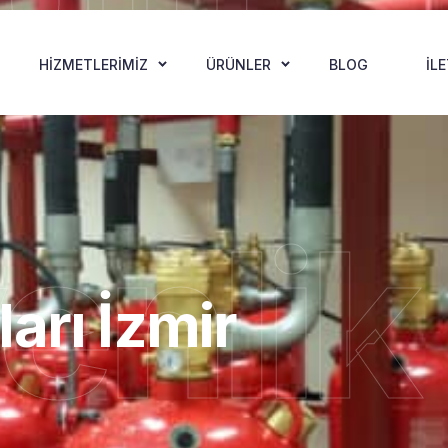
HIZMETLERIMIZ
ÜRÜNLER
BLOG
İL
enlik
arı İzmir