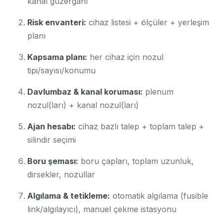
kanal güzergâhı
Risk envanteri:
cihaz listesi + ölçüler + yerleşim
planı
Kapsama planı:
her cihaz için nozul
tipi/sayısı/konumu
Davlumbaz & kanal koruması:
plenum
nozul(ları) + kanal nozul(ları)
Ajan hesabı:
cihaz bazlı talep + toplam talep +
silindir seçimi
Boru şeması:
boru çapları, toplam uzunluk,
dirsekler, nozullar
Algılama & tetikleme:
otomatik algılama (fusible
link/algılayıcı), manuel çekme istasyonu