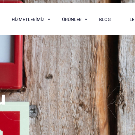
HIZMETLERIMIZ
ÜRÜNLER
BLOG
İL
enlik
u