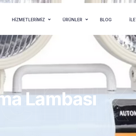
HIZMETLERIMIZ
ÜRÜNLER
BLOG
İL
enlik
tma Lambası