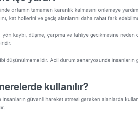
iğinde ortamın tamamen karanlık kalmasını önlemeye yardımcı
ını, kat hollerini ve geçiş alanlarını daha rahat fark edebilmes
k, yön kaybı, düşme, çarpma ve tahliye gecikmesine neden ola
idir.
ibi düşünülmemelidir. Acil durum senaryosunda insanların g
erelerde kullanılır?
de insanların güvenli hareket etmesi gereken alanlarda kullanı
ır.